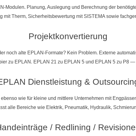
LAN-Modulen. Planung, Auslegung und Berechnung der benötigt
g mit Therm, Sicherheitsbewertung mit SISTEMA sowie fachgere
Projektkonvertierung
r noch alte EPLAN-Formate? Kein Problem. Externe automatisi
er zu EPLAN. EPLAN 21 zu EPLAN 5 und EPLAN 5 zu P8 — fehl
EPLAN Dienstleistung & Outsourcin
e ebenso wie für kleine und mittlere Unternehmen mit Engpässe
sst alle Bereiche wie Elektrik, Pneumatik, Hydraulik, Schmie
andeinträge / Redlining / Revision