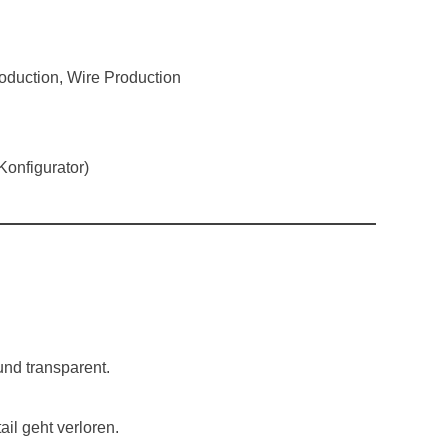
n
roduction, Wire Production
onfigurator)
nd transparent.
il geht verloren.